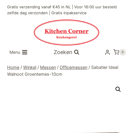
Doorgaan
Gratis verzending vanaf €45 in NL | Voor 16:00 uur besteld
naar
zelfde dag verzonden | Gratis inpakservice
inhoud
Zoeken
Menu
0
Home
/
Winkel
/
Messen
/
Officemessen
/
Sabatier Ideal
Walnoot Groentemes-10cm