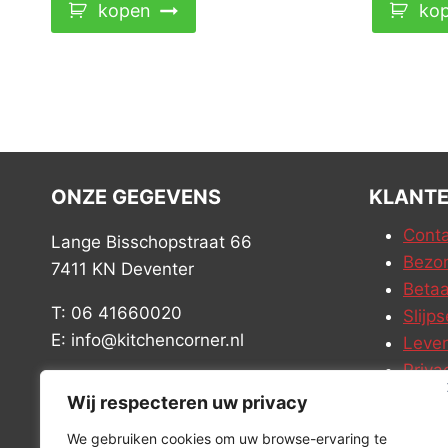
kopen
ko
ONZE GEGEVENS
KLANTE
Conta
Lange Bisschopstraat 66
Bezor
7411 KN Deventer
Betaa
T: 06 41660020
Slijps
E: info@kitchencorner.nl
Leve
Priva
KVK: 52779424
Vacat
Wij respecteren uw privacy
BTW: NL001915997B81
We gebruiken cookies om uw browse-ervaring te