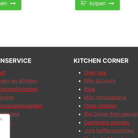
pen
kopen
NSERVICE
KITCHEN CORNER
ct
Over ons
gen en afhalen
Mijn account
lmogelijkheden
Blog
ervice
Mijn verlanglijstje
ringsvoorwaarden
Onze merken
cybeleid
Big Green Egg special
ures
Demeyere pannen
Jura koffiemachines