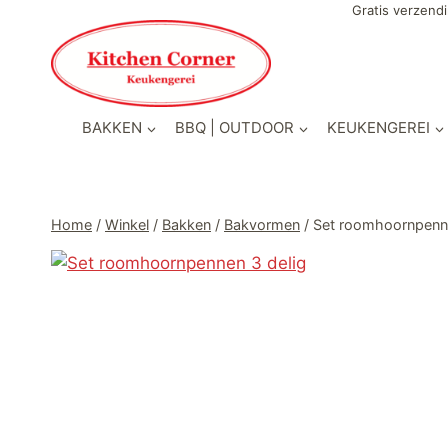
Doorgaan
Gratis verzendi
naar
inhoud
BAKKEN
BBQ | OUTDOOR
KEUKENGEREI
Home
/
Winkel
/
Bakken
/
Bakvormen
/
Set roomhoornpenne