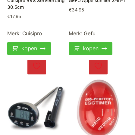
Cuisipro RVS Serveertang
GEFU Appelschiller 3-in-1
30.5cm
€
34,95
€
17,95
Merk:
Cuisipro
Merk:
Gefu
kopen
kopen