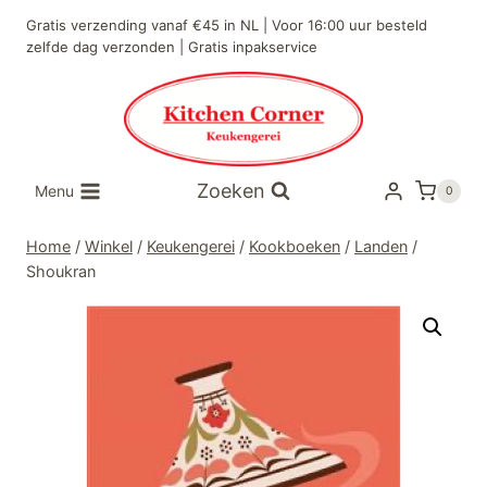
Doorgaan
Gratis verzending vanaf €45 in NL | Voor 16:00 uur besteld
naar
zelfde dag verzonden | Gratis inpakservice
inhoud
Zoeken
Menu
0
Home
/
Winkel
/
Keukengerei
/
Kookboeken
/
Landen
/
Shoukran