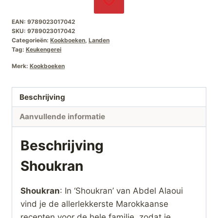
EAN:
9789023017042
SKU:
9789023017042
Categorieën:
Kookboeken
,
Landen
Tag:
Keukengerei
Merk:
Kookboeken
Beschrijving
Aanvullende informatie
Beschrijving
Shoukran
Shoukran
: In ‘Shoukran’ van Abdel Alaoui
vind je de allerlekkerste Marokkaanse
recepten voor de hele familie, zodat je