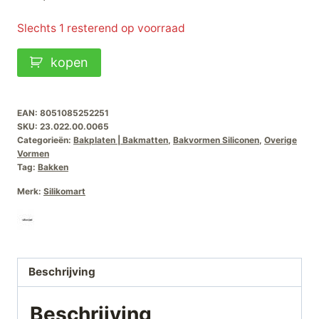
Slechts 1 resterend op voorraad
Siliconen
kopen
Mat
Tapis
Roulade
EAN:
8051085252251
SKU:
23.022.00.0065
aantal
Categorieën:
Bakplaten | Bakmatten
,
Bakvormen Siliconen
,
Overige
Vormen
Tag:
Bakken
Merk:
Silikomart
Beschrijving
Beschrijving