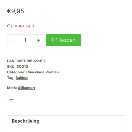
€
9,95
Op voorraad
Silikomart
kopen
Chocoladevorm
Mr
EAN:
8051085022397
Ginger
SKU:
SCG12
aantal
Categorie:
Chocolade Vormen
Tag:
Bakken
Merk:
Silikomart
Beschrijving