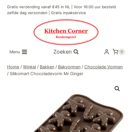
Doorgaan
Gratis verzending vanaf €45 in NL | Voor 16:00 uur besteld
naar
zelfde dag verzonden | Gratis inpakservice
inhoud
Zoeken
Menu
0
Home
/
Winkel
/
Bakken
/
Bakvormen
/
Chocolade Vormen
/
Silikomart Chocoladevorm Mr Ginger