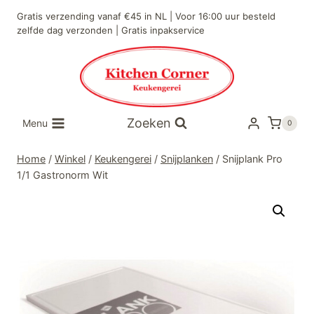
Doorgaan
Gratis verzending vanaf €45 in NL | Voor 16:00 uur besteld
naar
zelfde dag verzonden | Gratis inpakservice
inhoud
Zoeken
Menu
0
Home
/
Winkel
/
Keukengerei
/
Snijplanken
/
Snijplank Pro
1/1 Gastronorm Wit