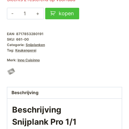
Snijplank
kopen
Pro
1/1
EAN:
8717853280191
Gastronorm
SKU:
661-00
Wit
Categorie:
Snijplanken
aantal
Tag:
Keukengerei
Merk:
Inno Cuisinno
Beschrijving
Beschrijving
Snijplank Pro 1/1