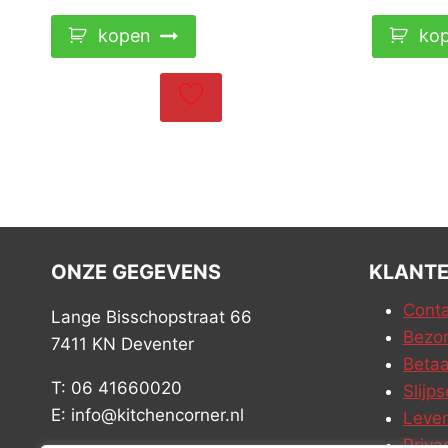
kopen
ko
ONZE GEGEVENS
KLANTE
Conta
Lange Bisschopstraat 66
Bezor
7411 KN Deventer
Betaa
T: 06 41660020
Slijps
E: info@kitchencorner.nl
Leve
Priva