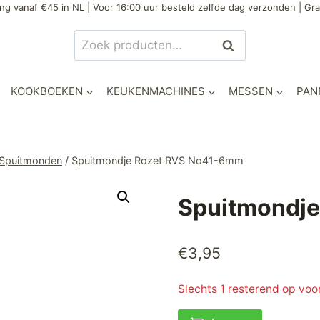
ng vanaf €45 in NL | Voor 16:00 uur besteld zelfde dag verzonden | Gra
Zoeken
Zoeken
naar:
KOOKBOEKEN
KEUKENMACHINES
MESSEN
PAN
 Spuitmonden
/
Spuitmondje Rozet RVS No41-6mm
Spuitmondj
€
3,95
Slechts 1 resterend op voo
Spuitmondje