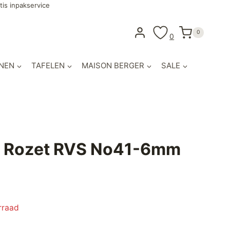
tis inpakservice
0
0
NEN
TAFELEN
MAISON BERGER
SALE
e Rozet RVS No41-6mm
rraad