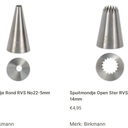
dje Rond RVS No22-5mm
Spuitmondje Open Ster RVS
14mm
€
4,95
rkmann
Merk:
Birkmann