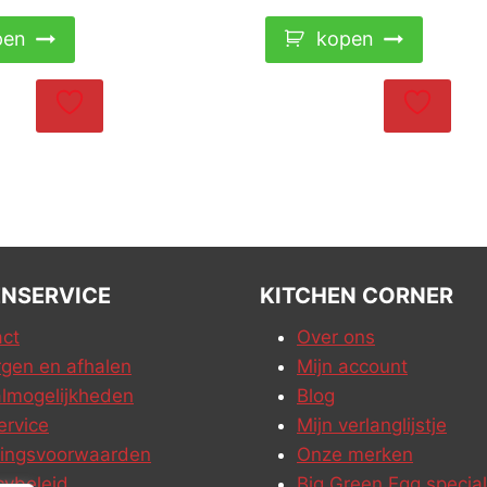
pen
kopen
NSERVICE
KITCHEN CORNER
ct
Over ons
gen en afhalen
Mijn account
lmogelijkheden
Blog
ervice
Mijn verlanglijstje
ringsvoorwaarden
Onze merken
cybeleid
Big Green Egg special