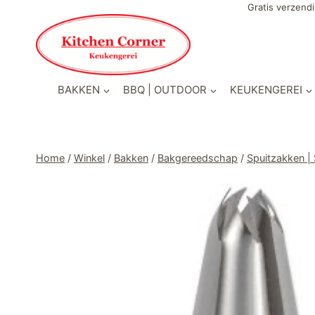
Doorgaan
Gratis verzendi
naar
inhoud
BAKKEN
BBQ | OUTDOOR
KEUKENGEREI
Home
/
Winkel
/
Bakken
/
Bakgereedschap
/
Spuitzakken |