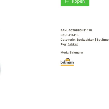
kopen
Rozet
RVS
No41-
6mm
EAN:
4026883411418
aantal
SKU:
411418
Categorie:
Spuitzakken | Spuitm
Tag:
Bakken
Merk:
Birkmann