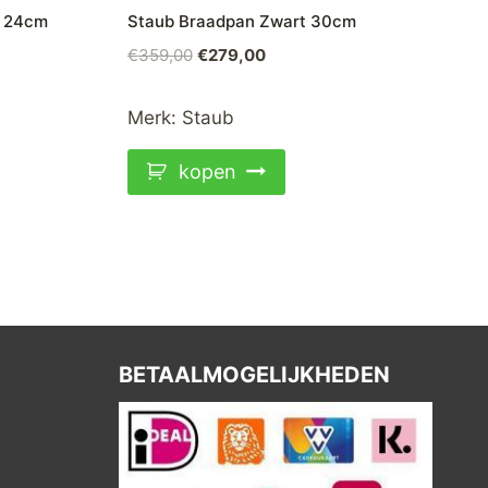
s 24cm
Staub Braadpan Zwart 30cm
Oorspronkelijke
Huidige
€
359,00
€
279,00
prijs
prijs
was:
is:
Merk:
Staub
€359,00.
€279,00.
kopen
BETAALMOGELIJKHEDEN