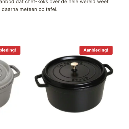
aanbod dat chef-koks over de hele wereld weet
e daarna meteen op tafel.
bieding!
Aanbieding!