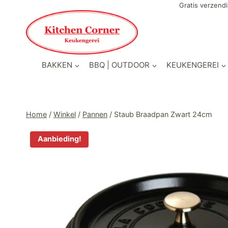
Doorgaan
Gratis verzendi
naar
inhoud
BAKKEN
BBQ | OUTDOOR
KEUKENGEREI
Home
/
Winkel
/
Pannen
/
Staub Braadpan Zwart 24cm
Aanbieding!