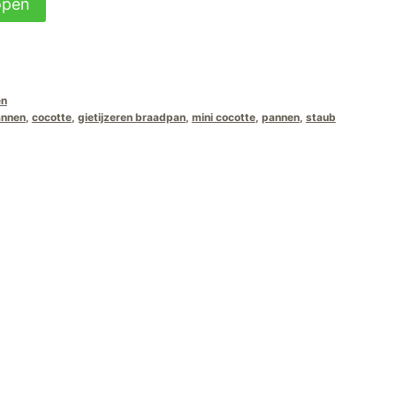
open
15,00.
en
annen
,
cocotte
,
gietijzeren braadpan
,
mini cocotte
,
pannen
,
staub