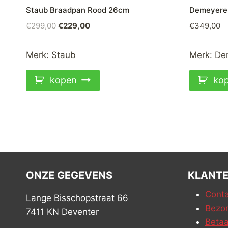
Staub Braadpan Rood 26cm
Demeyere 
Oorspronkelijke
Huidige
€
299,00
€
229,00
€
349,00
prijs
prijs
was:
is:
Merk:
Staub
Merk:
De
€299,00.
€229,00.
kopen
ko
ONZE GEGEVENS
KLANTE
Conta
Lange Bisschopstraat 66
Bezor
7411 KN Deventer
Betaa