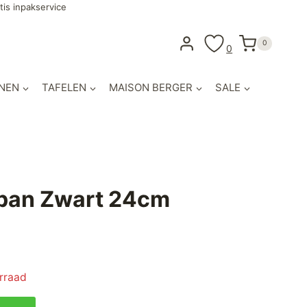
tis inpakservice
0
0
NEN
TAFELEN
MAISON BERGER
SALE
pan Zwart 24cm
lijke
idige
ijs
orraad