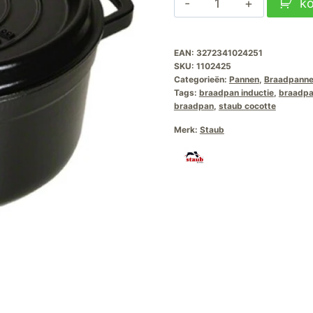
k
€279,00.
€2
Braadpan
Zwart
EAN:
3272341024251
24cm
SKU:
1102425
aantal
Categorieën:
Pannen
,
Braadpann
Tags:
braadpan inductie
,
braadp
braadpan
,
staub cocotte
Merk:
Staub