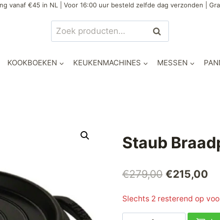
ng vanaf €45 in NL | Voor 16:00 uur besteld zelfde dag verzonden | Gra
Zoeken
Zoeken
naar:
KOOKBOEKEN
KEUKENMACHINES
MESSEN
PAN
Staub Braad
Oorspronke
Hu
€
279,00
€
215,00
prijs
pr
Slechts 2 resterend op vo
was:
is:
Staub