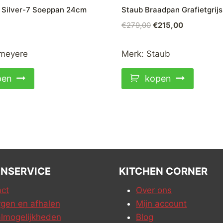
Silver-7 Soeppan 24cm
Staub Braadpan Grafietgrij
Oorspronkelijke
Huidige
€
279,00
€
215,00
prijs
prijs
was:
is:
meyere
Merk:
Staub
€279,00.
€215,00.
pen
kopen
NSERVICE
KITCHEN CORNER
ct
Over ons
gen en afhalen
Mijn account
lmogelijkheden
Blog