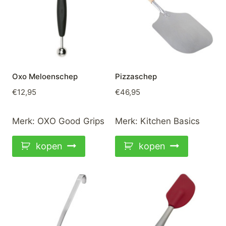
Oxo Meloenschep
Pizzaschep
€
12,95
€
46,95
Merk:
OXO Good Grips
Merk:
Kitchen Basics
kopen
kopen