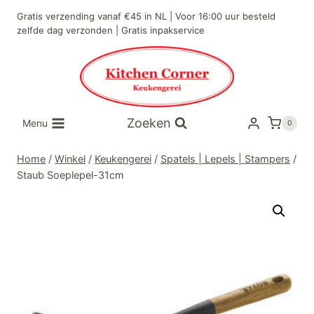
Doorgaan
Gratis verzending vanaf €45 in NL | Voor 16:00 uur besteld
naar
zelfde dag verzonden | Gratis inpakservice
inhoud
Zoeken
Menu
0
Home
/
Winkel
/
Keukengerei
/
Spatels | Lepels | Stampers
/
Staub Soeplepel-31cm