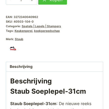
Soeplepel-
31cm
EAN:
3272340040962
aantal
SKU:
40503-104-0
Categorie:
Spatels | Lepels | Stampers
Tags:
Keukengerei
,
kookgereedschap
Merk:
Staub
Beschrijving
Beschrijving
Staub Soeplepel-31cm
Staub Soeplepel-31cm
: De nieuwe reeks