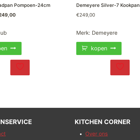
aadpan Pompoen-24cm
Demeyere Silver-7 Kookpa
rspronkelijke
Huidige
249,00
€
249,00
ijs
prijs
as:
is:
aub
Merk:
Demeyere
19,00.
€249,00.
pen
kopen
NSERVICE
KITCHEN CORNER
ct
Over ons