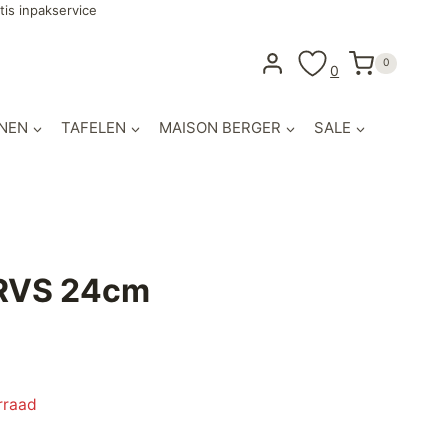
tis inpakservice
0
0
NEN
TAFELEN
MAISON BERGER
SALE
 RVS 24cm
rraad