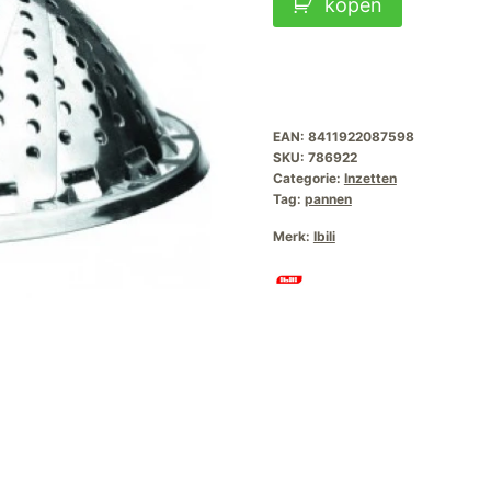
kopen
RVS
24cm
aantal
EAN:
8411922087598
SKU:
786922
Categorie:
Inzetten
Tag:
pannen
Merk:
Ibili