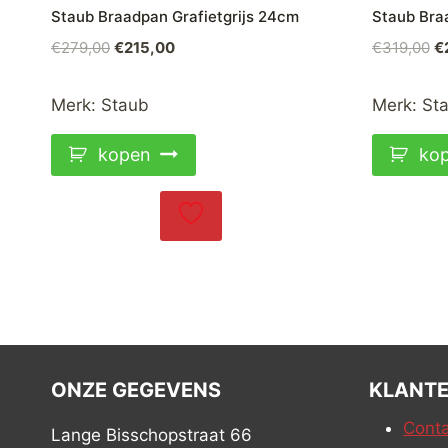
Staub Braadpan Grafietgrijs 24cm
Staub Br
Oorspronkelijke
Huidige
Oo
€
279,00
€
215,00
€
319,00
€
prijs
prijs
pr
was:
is:
w
Merk:
Staub
Merk:
St
€279,00.
€215,00.
€3
kopen
ko
ONZE GEGEVENS
KLANTE
Conta
Lange Bisschopstraat 66