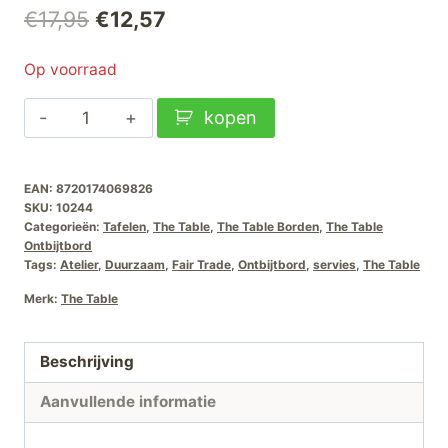
Oorspronkelijke
Huidige
€
17,95
€
12,57
prijs
prijs
Op voorraad
was:
is:
The
kopen
€17,95.
€12,57.
Table
Atelier
EAN:
8720174069826
Ontbijtbord-
SKU:
10244
Sea-
Categorieën:
Tafelen
,
The Table
,
The Table Borden
,
The Table
Salt-
Ontbijtbord
Tags:
Atelier
,
Duurzaam
,
Fair Trade
,
Ontbijtbord
,
servies
,
The Table
20cm
aantal
Merk:
The Table
Beschrijving
Aanvullende informatie