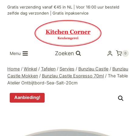
Doorgaan
Gratis verzending vanaf €45 in NL | Voor 16:00 uur besteld
naar
zelfde dag verzonden | Gratis inpakservice
inhoud
Zoeken
Menu
0
Home
/
Winkel
/
Tafelen
/
Servies
/
Bunzlau Castle
/
Bunzlau
Castle Mokken
/
Bunzlau Castle Espresso 70ml
/
The Table
Atelier Ontbijtbord-Sea-Salt-20cm
Aanbieding!