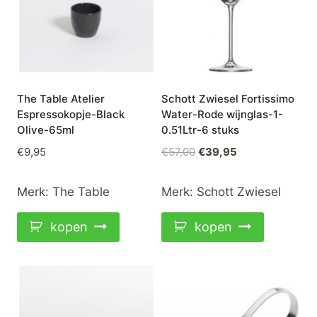
The Table Atelier
Schott Zwiesel Fortissimo
Espressokopje-Black
Water-Rode wijnglas-1-
Olive-65ml
0.51Ltr-6 stuks
Oorspronkelijke
Huidige
€
9,95
€
57,00
€
39,95
prijs
prijs
was:
is:
Merk:
The Table
Merk:
Schott Zwiesel
€57,00.
€39,95.
kopen
kopen