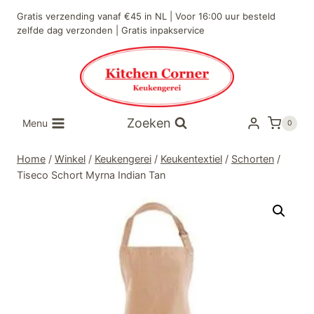
Doorgaan
Gratis verzending vanaf €45 in NL | Voor 16:00 uur besteld
naar
zelfde dag verzonden | Gratis inpakservice
inhoud
Zoeken
Menu
0
Home
/
Winkel
/
Keukengerei
/
Keukentextiel
/
Schorten
/
Tiseco Schort Myrna Indian Tan