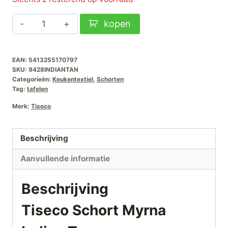
Tiseco
kopen
Schort
Myrna
EAN:
5413255170797
Indian
SKU:
9428INDIANTAN
Tan
Categorieën:
Keukentextiel
,
Schorten
aantal
Tag:
tafelen
Merk:
Tiseco
Beschrijving
Aanvullende informatie
Beschrijving
Tiseco Schort Myrna