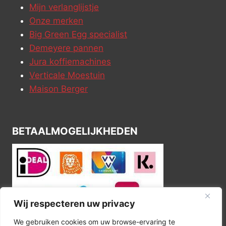
Mijn verlanglijstje
Onze merken
Big Green Egg specialist
Demeyere pannen
Jura koffiemachines
Verticale Moestuin
Maison Berger
BETAALMOGELIJKHEDEN
Wij respecteren uw privacy
We gebruiken cookies om uw browse-ervaring te