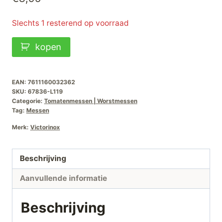
Slechts 1 resterend op voorraad
Victorinox
kopen
Tomaten-
Tafelmes
Swiss
EAN:
7611160032362
SKU:
67836-L119
Classic-
Categorie:
Tomatenmessen | Worstmessen
Oranje-
Tag:
Messen
11cm
Merk:
Victorinox
aantal
Beschrijving
Aanvullende informatie
Beschrijving