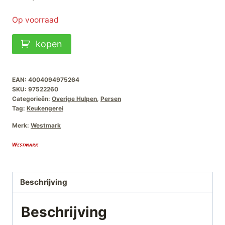
Op voorraad
Westmark
kopen
Gehaktmolen
nr-
8
EAN:
4004094975264
SKU:
97522260
aantal
Categorieën:
Overige Hulpen
,
Persen
Tag:
Keukengerei
Merk:
Westmark
Beschrijving
Beschrijving