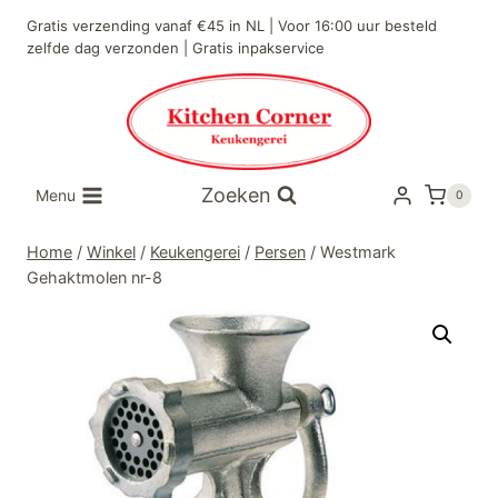
Doorgaan
Gratis verzending vanaf €45 in NL | Voor 16:00 uur besteld
naar
zelfde dag verzonden | Gratis inpakservice
inhoud
Zoeken
Menu
0
Home
/
Winkel
/
Keukengerei
/
Persen
/
Westmark
Gehaktmolen nr-8