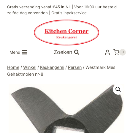
Doorgaan
Gratis verzending vanaf €45 in NL | Voor 16:00 uur besteld
naar
zelfde dag verzonden | Gratis inpakservice
inhoud
Zoeken
Menu
0
Home
/
Winkel
/
Keukengerei
/
Persen
/
Westmark Mes
Gehaktmolen nr-8