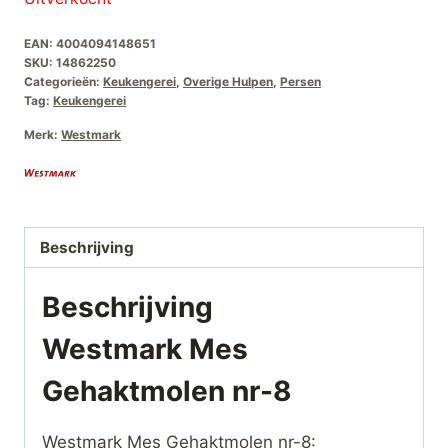
EAN:
4004094148651
SKU:
14862250
Categorieën:
Keukengerei
,
Overige Hulpen
,
Persen
Tag:
Keukengerei
Merk:
Westmark
Beschrijving
Beschrijving
Westmark Mes
Gehaktmolen nr-8
Westmark Mes Gehaktmolen nr-8: