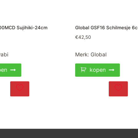
00MCD Sujihiki-24cm
Global GSF16 Schilmesje 6
€
42,50
abi
Merk:
Global
pen
kopen