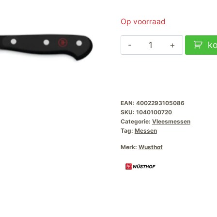
Op voorraad
Wüsthof
k
Classic
Vleesmes
20cm
aantal
EAN:
4002293105086
SKU:
1040100720
Categorie:
Vleesmessen
Tag:
Messen
Merk:
Wusthof