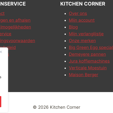
NSERVICE
KITCHEN CORNER
ct
Over ons
gen en afhalen
Mijn account
lmogelijkheden
Blog
ervice
Mijn verlanglijstje
ringsvoorwaarden
Onze merken
cybeleid
Big Green Egg special
ures
Demeyere pannen
Jura koffiemachines
Verticale Moestuin
Maison Berger
s
© 2026 Kitchen Corner