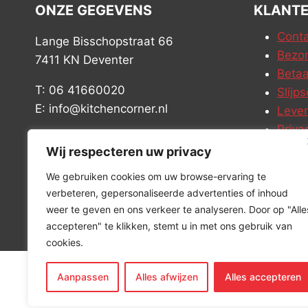
ONZE GEGEVENS
KLANTE
Conta
Lange Bisschopstraat 66
Bezor
7411 KN Deventer
Betaa
T: 06 41660020
Slijps
E: info@kitchencorner.nl
Leve
Priva
KVK: 52779424
Vacat
Wij respecteren uw privacy
BTW: NL001915997B81
We gebruiken cookies om uw browse-ervaring te
verbeteren, gepersonaliseerde advertenties of inhoud
weer te geven en ons verkeer te analyseren. Door op "Alle
accepteren" te klikken, stemt u in met ons gebruik van
cookies.
Aanpassen
Alles afwijzen
Alles accepteren