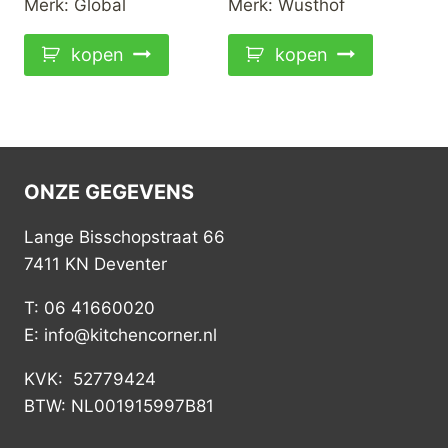
Merk:
Global
Merk:
Wusthof
€189,00.
€119,00.
kopen
kopen
ONZE GEGEVENS
Lange Bisschopstraat 66
7411 KN Deventer
T: 06 41660020
E: info@kitchencorner.nl
KVK: 52779424
BTW: NL001915997B81