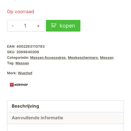
Op voorraad
Wüsthof
kopen
Mesbeschermer
Breed
EAN:
4002293110783
26cm
SKU:
2069640206
aantal
Categorieën:
Messen Accessoires
,
Mesbeschermers
,
Messen
Tag:
Messen
Merk:
Wusthof
Beschrijving
Aanvullende informatie