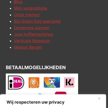
Blog
Mijn verlanglijstje
Onze merken
Big Green Egg specialist
Demeyere pannen
Jura koffiemachines
Verticale Moestuin
Maison Berger
BETAALMOGELIJKHEDEN
Wij respecteren uw privacy