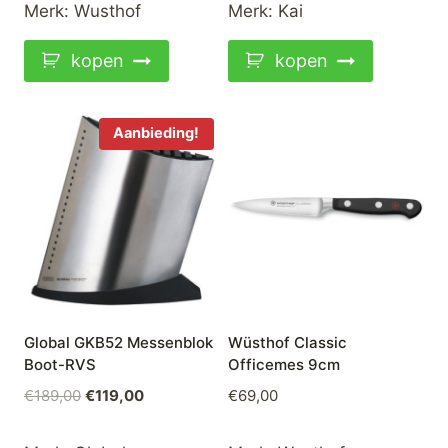
Merk:
Wusthof
Merk:
Kai
kopen
kopen
Aanbieding!
Global GKB52 Messenblok
Wüsthof Classic
Boot-RVS
Officemes 9cm
Oorspronkelijke
Huidige
€
189,00
€
119,00
€
69,00
prijs
prijs
was:
is: