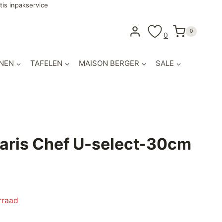
tis inpakservice
0
0
NEN
TAFELEN
MAISON BERGER
SALE
aris Chef U-select-30cm
ijke
ige
rraad