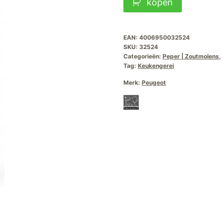
kopen
€89,90.
€62,
Paris
Chef
U-
EAN:
4006950032524
SKU:
32524
select-
Categorieën:
Peper | Zoutmolens
30cm
Tag:
Keukengerei
aantal
Merk:
Peugeot