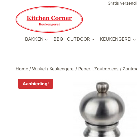
Doorgaan
Gratis verzendi
naar
inhoud
BAKKEN
BBQ | OUTDOOR
KEUKENGEREI
Home
/
Winkel
/
Keukengerei
/
Peper | Zoutmolens
/
Zoutm
Aanbieding!