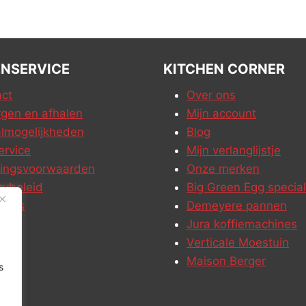
NSERVICE
KITCHEN CORNER
ct
Over ons
gen en afhalen
Mijn account
lmogelijkheden
Blog
ervice
Mijn verlanglijstje
ringsvoorwaarden
Onze merken
cybeleid
Big Green Egg special
ures
Demeyere pannen
Jura koffiemachines
Verticale Moestuin
Maison Berger
s