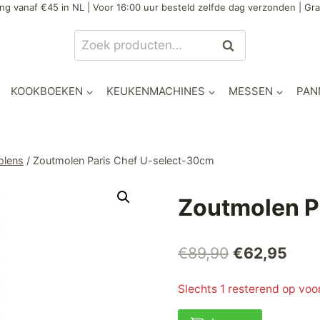
ng vanaf €45 in NL | Voor 16:00 uur besteld zelfde dag verzonden | Gra
Zoeken
Zoeken
naar:
KOOKBOEKEN
KEUKENMACHINES
MESSEN
PAN
olens
/
Zoutmolen Paris Chef U-select-30cm
Zoutmolen P
Oorspronkel
Huid
€
89,90
€
62,95
prijs
prijs
Slechts 1 resterend op voo
was:
is:
Zoutmolen