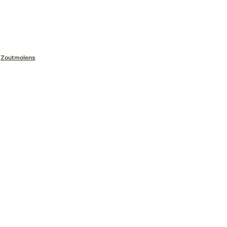
95.
,
Zoutmolens