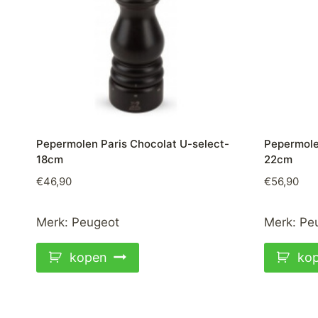
Pepermolen Paris Chocolat U-select-
Pepermolen
18cm
22cm
€
46,90
€
56,90
Merk:
Peugeot
Merk:
Pe
kopen
ko