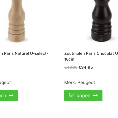
 Paris Naturel U-select-
Zoutmolen Paris Chocolat U
18cm
Oorspronkelijke
Huidige
€
46,90
€
34,95
prijs
prijs
was:
is:
ugeot
Merk:
Peugeot
€46,90.
€34,95.
pen
kopen