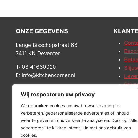
ONZE GEGEVENS
KLANTE
Conta
Lange Bisschopstraat 66
Bezor
7411 KN Deventer
Betaa
T: 06 41660020
Slijps
E: info@kitchencorner.nl
Leve
Priva
KVK: 52779424
Vacat
Wij respecteren uw privacy
BTW: NL001915997B81
We gebruiken cookies om uw browse-ervaring te
verbeteren, gepersonaliseerde advertenties of inhoud
weer te geven en ons verkeer te analyseren. Door op "Alle
accepteren" te klikken, stemt u in met ons gebruik van
cookies.