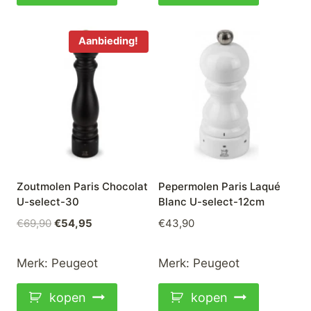
Aanbieding!
Zoutmolen Paris Chocolat
Pepermolen Paris Laqué
U-select-30
Blanc U-select-12cm
Oorspronkelijke
Huidige
€
69,90
€
54,95
€
43,90
prijs
prijs
was:
is:
Merk:
Peugeot
Merk:
Peugeot
€69,90.
€54,95.
kopen
kopen