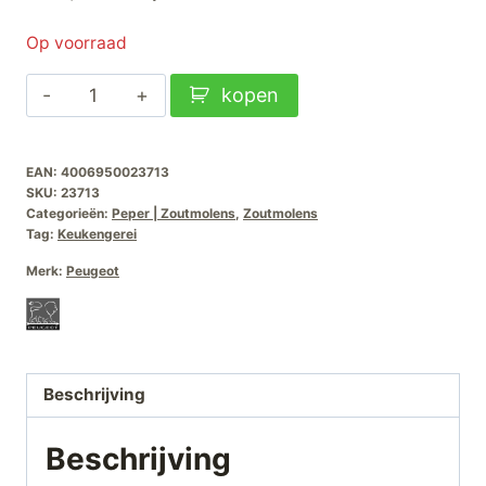
prijs
prijs
Op voorraad
was:
is:
Zoutmolen
kopen
€54,90.
€41,95.
Paris
Laqué
EAN:
4006950023713
Noir
SKU:
23713
U-
Categorieën:
Peper | Zoutmolens
,
Zoutmolens
select-
Tag:
Keukengerei
18cm
Merk:
Peugeot
aantal
Beschrijving
Beschrijving