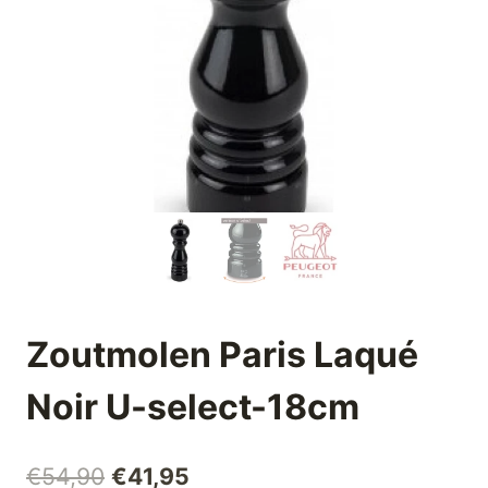
Zoutmolen Paris Laqué
Noir U-select-18cm
Oorspronkelijke
Huidige
€
54,90
€
41,95