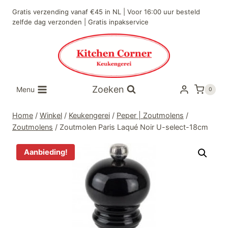
Doorgaan
Gratis verzending vanaf €45 in NL | Voor 16:00 uur besteld
naar
zelfde dag verzonden | Gratis inpakservice
inhoud
Zoeken
Menu
0
Home
/
Winkel
/
Keukengerei
/
Peper | Zoutmolens
/
Zoutmolens
/
Zoutmolen Paris Laqué Noir U-select-18cm
Aanbieding!