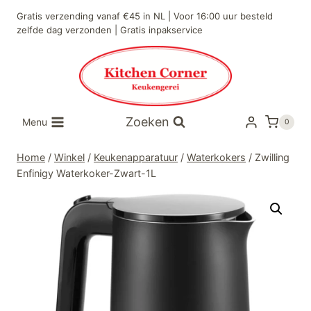
Doorgaan
Gratis verzending vanaf €45 in NL | Voor 16:00 uur besteld
naar
zelfde dag verzonden | Gratis inpakservice
inhoud
Zoeken
Menu
0
Home
/
Winkel
/
Keukenapparatuur
/
Waterkokers
/
Zwilling
Enfinigy Waterkoker-Zwart-1L