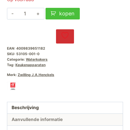
Zwilling
kopen
Enfinigy
Waterkoker-
Zwart-
1L
EAN:
4009839651182
aantal
SKU:
53105-001-0
Categorie:
Waterkokers
Tag:
Keukenapparaten
Merk:
Zwilling J.A.Henckels
Beschrijving
Aanvullende informatie