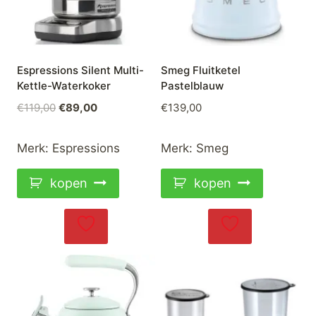
Espressions Silent Multi-
Smeg Fluitketel
Kettle-Waterkoker
Pastelblauw
Oorspronkelijke
Huidige
€
119,00
€
89,00
€
139,00
prijs
prijs
was:
is:
Merk:
Espressions
Merk:
Smeg
€119,00.
€89,00.
kopen
kopen