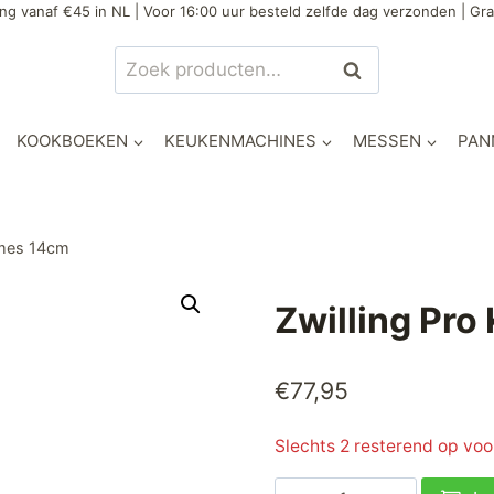
ng vanaf €45 in NL | Voor 16:00 uur besteld zelfde dag verzonden | Gra
Zoeken
Zoeken
naar:
KOOKBOEKEN
KEUKENMACHINES
MESSEN
PAN
smes 14cm
Zwilling Pr
€
77,95
Slechts 2 resterend op vo
Zwilling