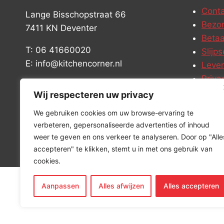
Conta
Lange Bisschopstraat 66
Bezor
7411 KN Deventer
Betaa
T: 06 41660020
Slijps
E: info@kitchencorner.nl
Leve
Priva
KVK: 52779424
Vacat
Wij respecteren uw privacy
BTW: NL001915997B81
We gebruiken cookies om uw browse-ervaring te
verbeteren, gepersonaliseerde advertenties of inhoud
weer te geven en ons verkeer te analyseren. Door op "Alle
accepteren" te klikken, stemt u in met ons gebruik van
cookies.
Aanpassen
Alles afwijzen
Alles accepteren