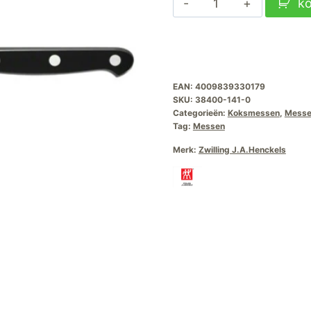
k
Pro
Koksmes
14cm
aantal
EAN:
4009839330179
SKU:
38400-141-0
Categorieën:
Koksmessen
,
Mess
Tag:
Messen
Merk:
Zwilling J.A.Henckels