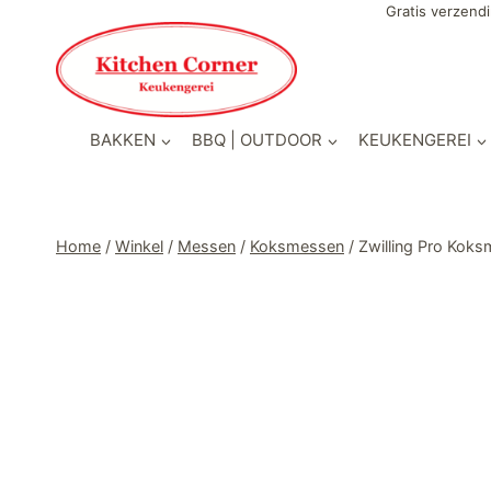
Doorgaan
Gratis verzendi
naar
inhoud
BAKKEN
BBQ | OUTDOOR
KEUKENGEREI
Home
/
Winkel
/
Messen
/
Koksmessen
/
Zwilling Pro Kok