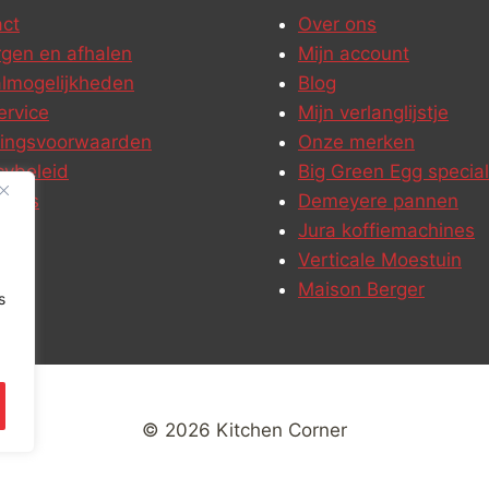
ct
Over ons
gen en afhalen
Mijn account
lmogelijkheden
Blog
ervice
Mijn verlanglijstje
ringsvoorwaarden
Onze merken
cybeleid
Big Green Egg special
ures
Demeyere pannen
Jura koffiemachines
Verticale Moestuin
Maison Berger
s
© 2026 Kitchen Corner