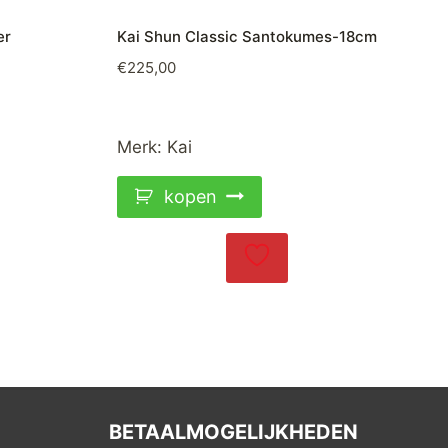
er
Kai Shun Classic Santokumes-18cm
€
225,00
Merk:
Kai
kopen
BETAALMOGELIJKHEDEN