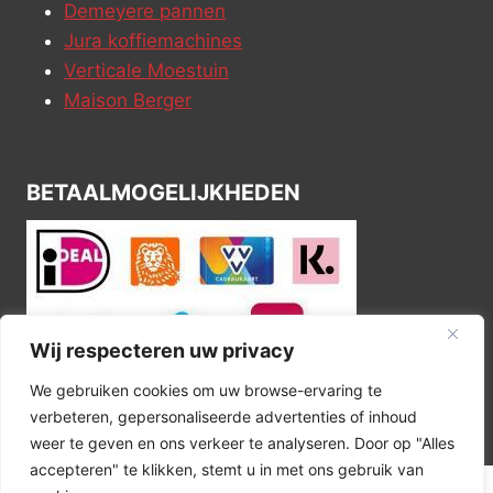
Demeyere pannen
Jura koffiemachines
Verticale Moestuin
Maison Berger
BETAALMOGELIJKHEDEN
Wij respecteren uw privacy
We gebruiken cookies om uw browse-ervaring te
verbeteren, gepersonaliseerde advertenties of inhoud
weer te geven en ons verkeer te analyseren. Door op "Alles
accepteren" te klikken, stemt u in met ons gebruik van