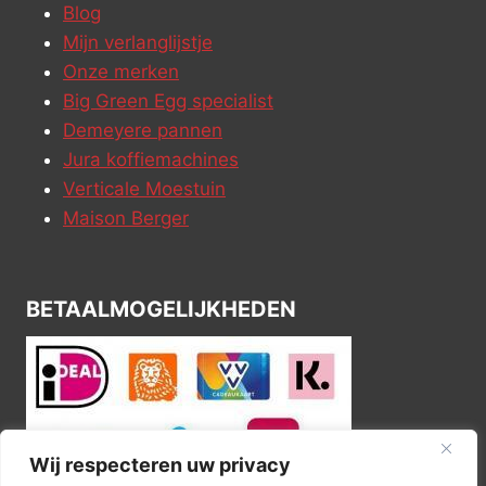
Blog
Mijn verlanglijstje
Onze merken
Big Green Egg specialist
Demeyere pannen
Jura koffiemachines
Verticale Moestuin
Maison Berger
BETAALMOGELIJKHEDEN
Wij respecteren uw privacy