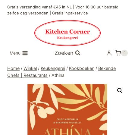
Doorgaan
Gratis verzending vanaf €45 in NL | Voor 16:00 uur besteld
naar
zelfde dag verzonden | Gratis inpakservice
inhoud
Zoeken
Menu
0
Home
/
Winkel
/
Keukengerei
/
Kookboeken
/
Bekende
Chefs | Restaurants
/
Athina