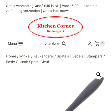
Doorgaan
Gratis verzending vanaf €45 in NL | Voor 16:00 uur besteld
naar
zelfde dag verzonden | Gratis inpakservice
inhoud
Zoeken
Menu
0
Home
/
Winkel
/
Keukengerei
/
Spatels | Lepels | Stampers
/
Basic Culinair Spatel Gleuf