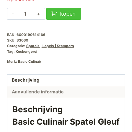
Basic
kopen
Culinair
Spatel
EAN:
6000190614166
Gleuf
SKU:
S3039
aantal
Categorie:
Spatels | Lepels | Stampers
Tag:
Keukengerei
Merk:
Basic Culinair
Beschrijving
Aanvullende informatie
Beschrijving
Basic Culinair Spatel Gleuf