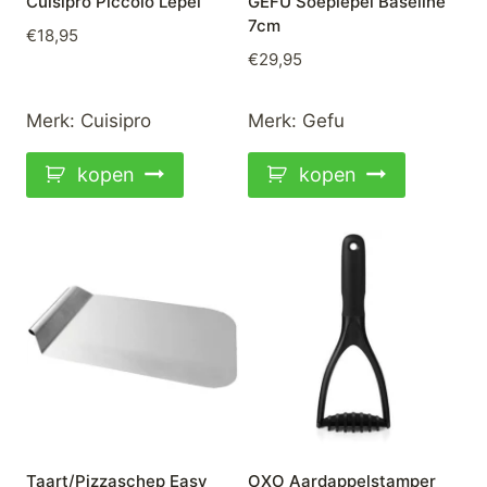
Cuisipro Piccolo Lepel
GEFU Soeplepel Baseline
7cm
€
18,95
€
29,95
Merk:
Cuisipro
Merk:
Gefu
kopen
kopen
Taart/Pizzaschep Easy
OXO Aardappelstamper