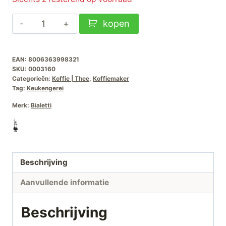
Bialetti
kopen
Caffetiere
Preziosa-
EAN:
8006363998321
350ml
SKU:
0003160
aantal
Categorieën:
Koffie | Thee
,
Koffiemaker
Tag:
Keukengerei
Merk:
Bialetti
Beschrijving
Aanvullende informatie
Beschrijving