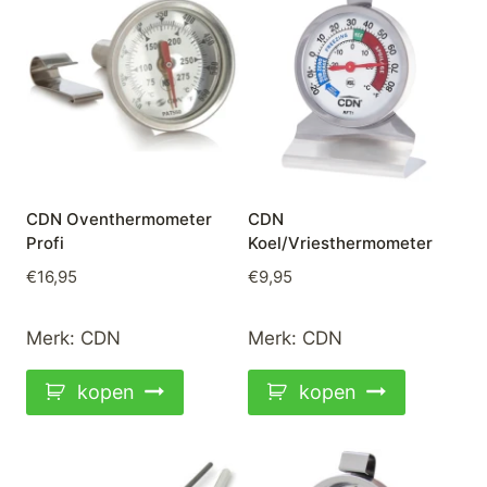
CDN Oventhermometer
CDN
Profi
Koel/Vriesthermometer
€
16,95
€
9,95
Merk:
CDN
Merk:
CDN
kopen
kopen