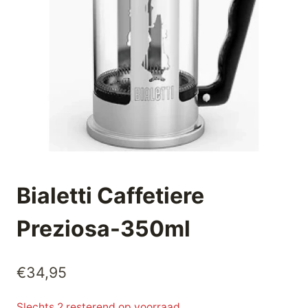
Bialetti Caffetiere
Preziosa-350ml
€
34,95
Slechts 2 resterend op voorraad