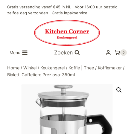
Doorgaan
Gratis verzending vanaf €45 in NL | Voor 16:00 uur besteld
naar
zelfde dag verzonden | Gratis inpakservice
inhoud
Zoeken
Menu
0
Home
/
Winkel
/
Keukengerei
/
Koffie | Thee
/
Koffiemaker
/
Bialetti Caffetiere Preziosa-350ml