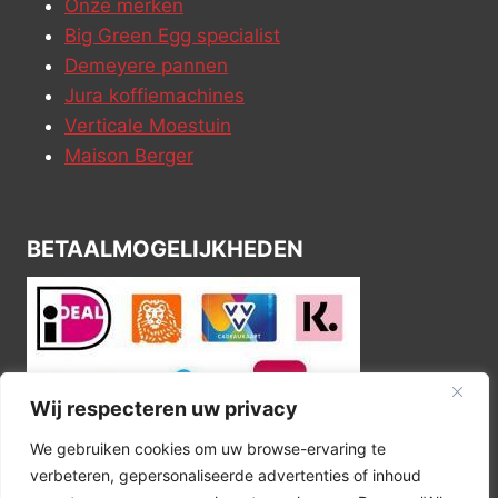
Onze merken
Big Green Egg specialist
Demeyere pannen
Jura koffiemachines
Verticale Moestuin
Maison Berger
BETAALMOGELIJKHEDEN
Wij respecteren uw privacy
We gebruiken cookies om uw browse-ervaring te
verbeteren, gepersonaliseerde advertenties of inhoud