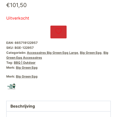
€
101,50
Uitverkocht
EAN:
665719122957
SKU:
BGE-122957
Categorieën:
Accessoires Big Green Egg Large
,
Big Green Egg
,
Big
Green Egg Accessoires
Tag:
BBQ | Outdoor
Merk:
Big Green Egg
Merk:
Big Green Egg
Beschrijving