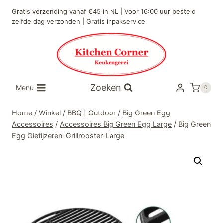
Doorgaan
Gratis verzending vanaf €45 in NL | Voor 16:00 uur besteld
naar
zelfde dag verzonden | Gratis inpakservice
inhoud
Zoeken
Menu
0
Home
/
Winkel
/
BBQ | Outdoor
/
Big Green Egg
Accessoires
/
Accessoires Big Green Egg Large
/
Big Green
Egg Gietijzeren-Grillrooster-Large