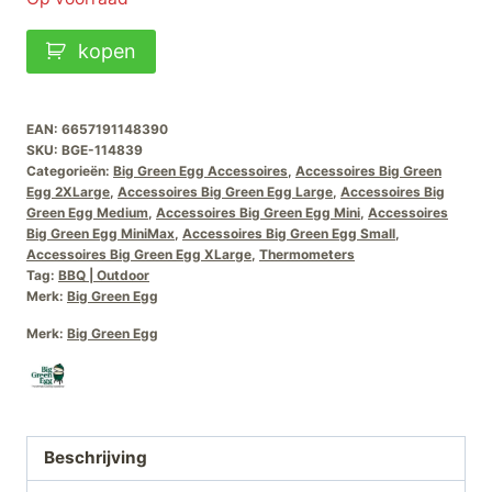
Big
kopen
Green
Egg
Infrarood-
EAN:
6657191148390
SKU:
BGE-114839
Thermometer
Categorieën:
Big Green Egg Accessoires
,
Accessoires Big Green
aantal
Egg 2XLarge
,
Accessoires Big Green Egg Large
,
Accessoires Big
Green Egg Medium
,
Accessoires Big Green Egg Mini
,
Accessoires
Big Green Egg MiniMax
,
Accessoires Big Green Egg Small
,
Accessoires Big Green Egg XLarge
,
Thermometers
Tag:
BBQ | Outdoor
Merk:
Big Green Egg
Merk:
Big Green Egg
Beschrijving