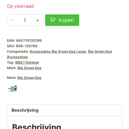
Op voorraad
Big
kopen
Green
Egg
EAN:
665719120786
Half-
SKU:
BGE-120786
Moon
Categorieën:
Accessoires Big Green Egg Large
,
Big Green Egg
Rooster
Accessoires
Tag:
BBQ | Outdoor
Gietijzer-
Merk:
Big Green Egg
Large
Merk:
Big Green Egg
aantal
Beschrijving
Beschrijving