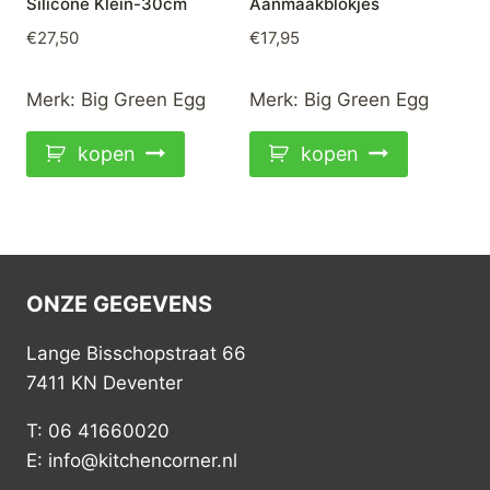
Silicone Klein-30cm
Aanmaakblokjes
€
27,50
€
17,95
Merk:
Big Green Egg
Merk:
Big Green Egg
kopen
kopen
ONZE GEGEVENS
Lange Bisschopstraat 66
7411 KN Deventer
T: 06 41660020
E: info@kitchencorner.nl