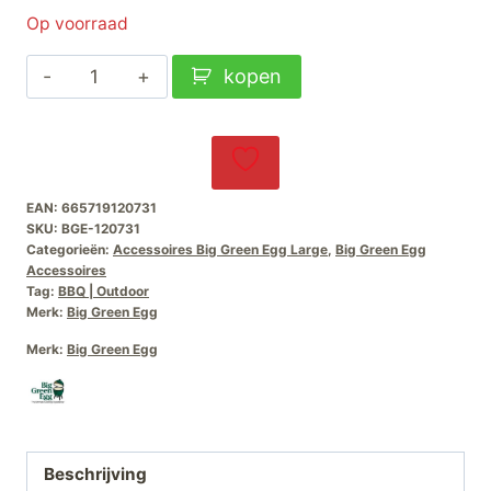
Op voorraad
Big
kopen
Green
Egg
Half-
Moon
EAN:
665719120731
Rooster-
SKU:
BGE-120731
RVS-
Categorieën:
Accessoires Big Green Egg Large
,
Big Green Egg
Accessoires
Large
Tag:
BBQ | Outdoor
aantal
Merk:
Big Green Egg
Merk:
Big Green Egg
Beschrijving