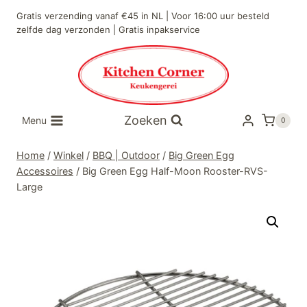
Doorgaan
Gratis verzending vanaf €45 in NL | Voor 16:00 uur besteld
naar
zelfde dag verzonden | Gratis inpakservice
inhoud
Zoeken
Menu
0
Home
/
Winkel
/
BBQ | Outdoor
/
Big Green Egg
Accessoires
/
Big Green Egg Half-Moon Rooster-RVS-
Large