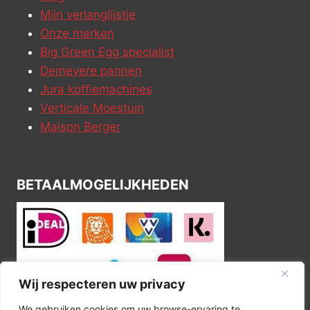
Mijn verlanglijstje
Onze merken
Big Green Egg specialist
Demeyere pannen
Jura koffiemachines
Verticale Moestuin
Maison Berger
BETAALMOGELIJKHEDEN
Wij respecteren uw privacy
We gebruiken cookies om uw browse-ervaring te