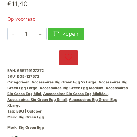
€
11,40
Op voorraad
Big
kopen
Green
Egg
Houtsnippers-
Oak
EAN:
665719127372
aantal
SKU:
BGE-127372
Categorieën:
Accessoires Big Green Egg 2XLarge
,
Accessoires Big
Green Egg Large
,
Accessoires Big Green Egg Medium
,
Accessoires
Big Green Egg Mini
,
Accessoires Big Green Egg MiniMax
,
Accessoires Big Green Egg Small
,
Accessoires Big Green Egg
XLarge
Tag:
BBQ | Outdoor
Merk:
Big Green Egg
Merk:
Big Green Egg