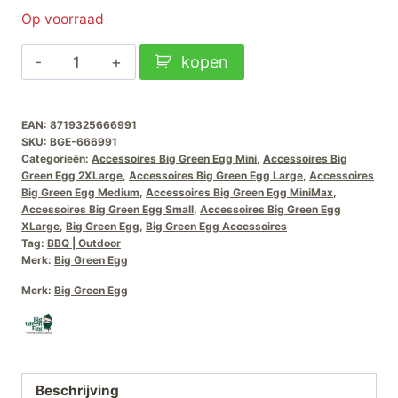
Op voorraad
Big
kopen
Green
Egg
EAN:
8719325666991
Kerstman-
SKU:
BGE-666991
Kerstbal
Categorieën:
Accessoires Big Green Egg Mini
,
Accessoires Big
aantal
Green Egg 2XLarge
,
Accessoires Big Green Egg Large
,
Accessoires
Big Green Egg Medium
,
Accessoires Big Green Egg MiniMax
,
Accessoires Big Green Egg Small
,
Accessoires Big Green Egg
XLarge
,
Big Green Egg
,
Big Green Egg Accessoires
Tag:
BBQ | Outdoor
Merk:
Big Green Egg
Merk:
Big Green Egg
Beschrijving