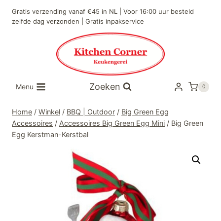
Doorgaan
Gratis verzending vanaf €45 in NL | Voor 16:00 uur besteld
naar
zelfde dag verzonden | Gratis inpakservice
inhoud
Zoeken
Menu
0
Home
/
Winkel
/
BBQ | Outdoor
/
Big Green Egg
Accessoires
/
Accessoires Big Green Egg Mini
/
Big Green
Egg Kerstman-Kerstbal