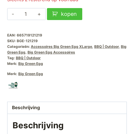
Big
kopen
Green
Egg
EAN:
665719121219
Multilevel
SKU:
BGE-121219
Rack
Categorieën:
Accessoires Big Green Egg XLarge
,
BBQ | Outdoor
,
Big
2-
Green Egg
,
Big Green Egg Accessoires
Tag:
BBQ | Outdoor
delig
Merk:
Big Green Egg
XL
Merk:
Big Green Egg
aantal
Beschrijving
Beschrijving