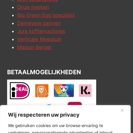
Onze merken
Big Green Egg specialist
Demeyere pannen
Jura koffiemachines
Verticale Moestuin
Maison Berger
BETAALMOGELIJKHEDEN
Wij respecteren uw privacy
We gebruiken cookies om uw browse-ervaring te
verbeteren, gepersonaliseerde advertenties of inhoud