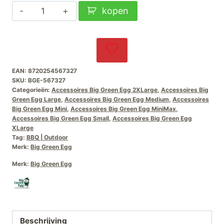
Big
kopen
Green
Egg
Wandklok
aantal
EAN:
8720254567327
SKU:
BGE-567327
Categorieën:
Accessoires Big Green Egg 2XLarge
,
Accessoires Big
Green Egg Large
,
Accessoires Big Green Egg Medium
,
Accessoires
Big Green Egg Mini
,
Accessoires Big Green Egg MiniMax
,
Accessoires Big Green Egg Small
,
Accessoires Big Green Egg
XLarge
Tag:
BBQ | Outdoor
Merk:
Big Green Egg
Merk:
Big Green Egg
Beschrijving