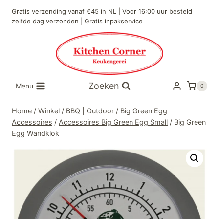
Doorgaan
Gratis verzending vanaf €45 in NL | Voor 16:00 uur besteld
naar
zelfde dag verzonden | Gratis inpakservice
inhoud
Zoeken
Menu
0
Home
/
Winkel
/
BBQ | Outdoor
/
Big Green Egg
Accessoires
/
Accessoires Big Green Egg Small
/
Big Green
Egg Wandklok