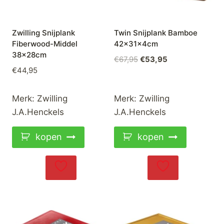
Zwilling Snijplank
Twin Snijplank Bamboe
Fiberwood-Middel
42x31x4cm
38x28cm
Oorspronkelijke
Huidige
€
67,95
€
53,95
€
44,95
prijs
prijs
was:
is:
€67,95.
€53,95.
Merk:
Zwilling
Merk:
Zwilling
J.A.Henckels
J.A.Henckels
kopen
kopen