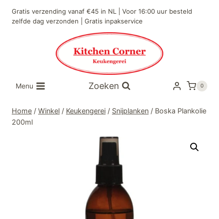
Doorgaan
Gratis verzending vanaf €45 in NL | Voor 16:00 uur besteld
naar
zelfde dag verzonden | Gratis inpakservice
inhoud
Zoeken
Menu
0
Home
/
Winkel
/
Keukengerei
/
Snijplanken
/
Boska Plankolie
200ml