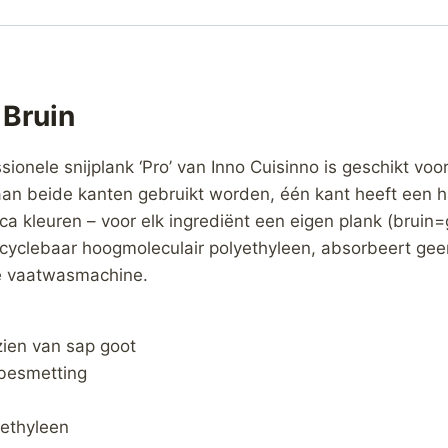
 Bruin
sionele snijplank ‘Pro’ van Inno Cuisinno is geschikt vo
 aan beide kanten gebruikt worden, één kant heeft een 
eca kleuren – voor elk ingrediënt een eigen plank (brui
ecyclebaar hoogmoleculair polyethyleen, absorbeert ge
de vaatwasmachine.
zien van sap goot
sbesmetting
ethyleen