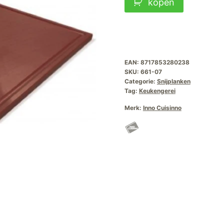
kopen
Pro
1/1
Gastronorm
Bruin
EAN:
8717853280238
aantal
SKU:
661-07
Categorie:
Snijplanken
Tag:
Keukengerei
Merk:
Inno Cuisinno