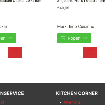
 Medium Cookai 29x21cm
Snijplank Pro 1/1 Gastrono
€
49,95
okai
Merk:
Inno Cuisinno
pen
kopen
NSERVICE
KITCHEN CORNER
ct
Over ons