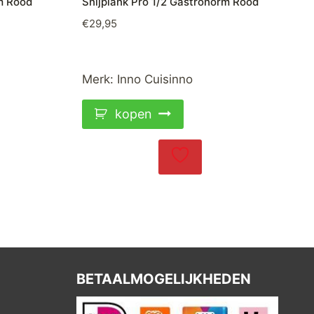
rm Rood
Snijplank Pro 1/2 Gastronorm Rood
€
29,95
Merk:
Inno Cuisinno
kopen
BETAALMOGELIJKHEDEN