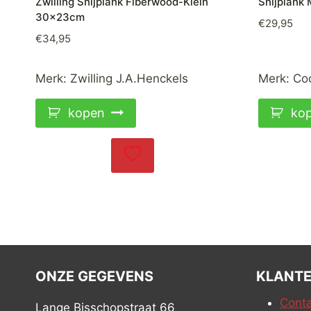
Zwilling Snijplank Fiberwood-Klein
Snijplank
30x23cm
€
29,95
€
34,95
Merk:
Zwilling J.A.Henckels
Merk:
Co
kopen
ko
ONZE GEGEVENS
KLANTE
Conta
Lange Bisschopstraat 66