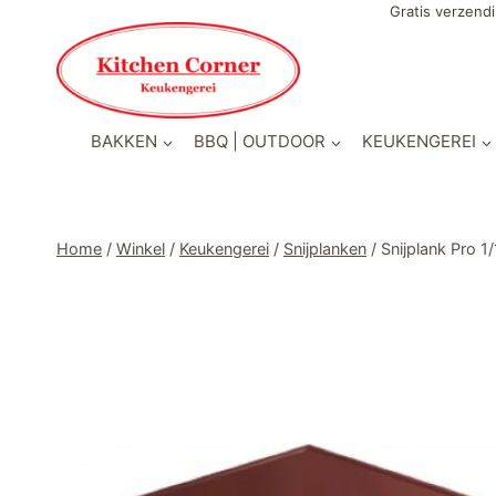
Doorgaan
Gratis verzendi
naar
inhoud
BAKKEN
BBQ | OUTDOOR
KEUKENGEREI
Home
/
Winkel
/
Keukengerei
/
Snijplanken
/
Snijplank Pro 1