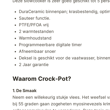
Deze slowcooker is zeer goed geschikt tot 5 pers
DuraCeramic binnenpan; krasbestendig, optimaa
Sauteer functie.
PTFE/PFOA vrij
2 warmtestanden
Warmhoudstand
Programmeerbare digitale timer
Afneembaar snoer
Deksel is geschikt voor de vaatwasser, binn
2 Jaar garantie
Waarom Crock-Pot?
1. De Smaak
Neem een willekeurig stukje vlees. Het weefsel va
bij 55 graden gaan zogeheten myosinevezels krim