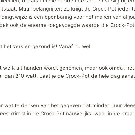
eculen, die als functie hebben de spieren stevig bij el
ntstaat. Maar belangrijker: zo krijgt de Crock-Pot ieder t
ereidingswijze is een openbaring voor het maken van al jo
ntdek ook de enorme toegevoegde waarde die Crock-Pot 
 het vers en gezond is! Vanaf nu wel.
at werk uit handen wordt genomen, maar ook omdat het
r dan 210 watt. Laat je de Crock-Pot de hele dag aanst
r wat te denken van het gegeven dat minder duur vlees
ees krimpt in de Crock-Pot nauwelijks, waar in de braa