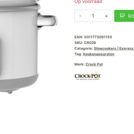
Op voorraad
Crockpot
k
DuraCeramic-
Sauté
EAN:
5011773061155
SlowCooker
SKU:
CR026
Wit-
Categorie:
Slowcookers | Express
5L-
Tag:
Keukenapparaten
CR026
Merk:
Crock Pot
aantal