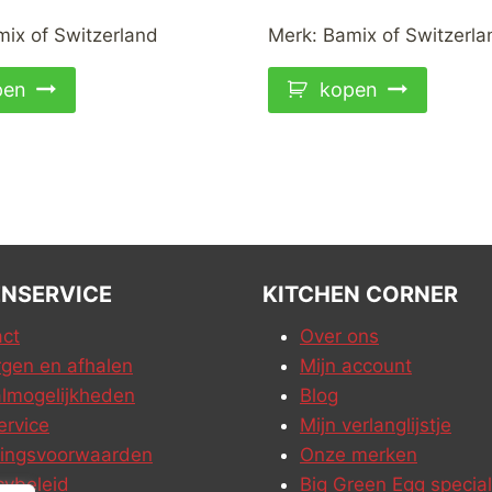
ix of Switzerland
Merk:
Bamix of Switzerla
pen
kopen
NSERVICE
KITCHEN CORNER
ct
Over ons
gen en afhalen
Mijn account
lmogelijkheden
Blog
ervice
Mijn verlanglijstje
ringsvoorwaarden
Onze merken
cybeleid
Big Green Egg special