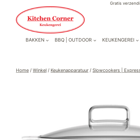
Doorgaan
Gratis verzendi
naar
inhoud
BAKKEN
BBQ | OUTDOOR
KEUKENGEREI
Home
/
Winkel
/
Keukenapparatuur
/
Slowcookers | Expres