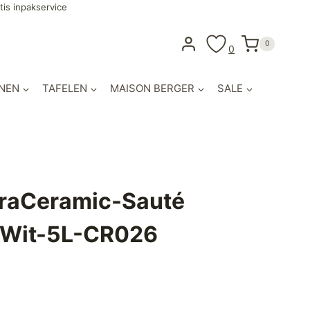
tis inpakservice
0
0
NEN
TAFELEN
MAISON BERGER
SALE
raCeramic-Sauté
 Wit-5L-CR026