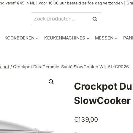
ng vanaf €45 in NL | Voor 16:00 uur besteld zelfde dag verzonden | Gra
Zoeken
Zoeken
naar:
KOOKBOEKEN
KEUKENMACHINES
MESSEN
PAN
s pot
/
Crockpot DuraCeramic-Sauté SlowCooker Wit-5L-CR026
Crockpot Du
SlowCooker
€
139,00