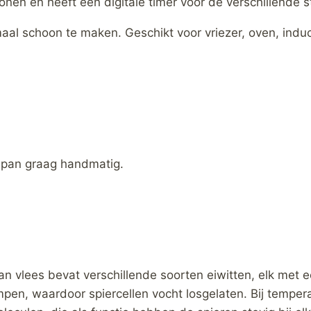
onen en heeft een digitale timer voor de verschillende 
l schoon te maken. Geschikt voor vriezer, oven, induct
enpan graag handmatig.
n vlees bevat verschillende soorten eiwitten, elk met ee
pen, waardoor spiercellen vocht losgelaten. Bij tempe