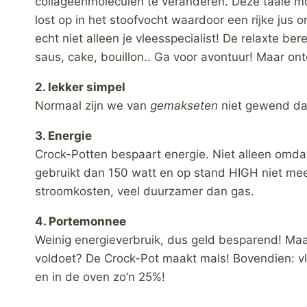
collageenmoleculen te veranderen. Deze taaie mol
lost op in het stoofvocht waardoor een rijke jus o
echt niet alleen je vleesspecialist! De relaxte b
saus, cake, bouillon.. Ga voor avontuur! Maar o
2. lekker simpel
Normaal zijn we van
gemakseten
niet gewend dat
3. Energie
Crock-Potten bespaart energie. Niet alleen omd
gebruikt dan 150 watt en op stand HIGH niet mee
stroomkosten, veel duurzamer dan gas.
4. Portemonnee
Weinig energieverbruik, dus geld besparend! Maa
voldoet? De Crock-Pot maakt mals! Bovendien: vl
en in de oven zo’n 25%!