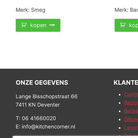
Merk:
Smeg
Merk:
Bam
kopen
ko
ONZE GEGEVENS
KLANTE
Conta
Lange Bisschopstraat 66
Bezor
7411 KN Deventer
Betaa
T: 06 41660020
Slijps
E: info@kitchencorner.nl
Leve
Priva