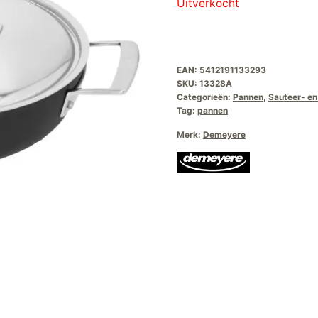
Uitverkocht
was:
is:
€159,00.
€1
EAN:
5412191133293
SKU:
13328A
Categorieën:
Pannen
,
Sauteer- e
Tag:
pannen
Merk:
Demeyere