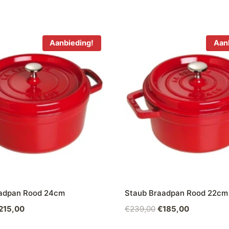
Aanbieding!
Aan
adpan Rood 24cm
Staub Braadpan Rood 22cm
orspronkelijke
Huidige
Oorspronkelijke
Huidige
215,00
€
239,00
€
185,00
ijs
prijs
prijs
prijs