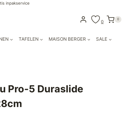
tis inpakservice
0
0
NEN
TAFELEN
MAISON BERGER
SALE
u Pro-5 Duraslide
28cm
lijke
idige
js