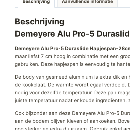
Beschrijving
Aanvullende informatie
Beschrijving
Demeyere Alu Pro-5 Durasl
Demeyere Alu Pro-5 Duraslide Hapjespan-28c
maar liefst 7 cm hoog in combinatie met een groo
gebruiken. Deze hapjespan is eenvoudig te hanter
De body van gesmeed aluminium is extra dik en he
de kookplaat. De warmte wordt egaal verdeeld. De
nodig voor dezelfde temperatuur. Deze pan reage
juiste temperatuur nadat er koude ingrediënten, z
Ook bijzonder aan deze Demeyere Alu Pro-5 Dura
aan de bodem blijven kleven of aankoeken. Bove
nog sterker en extra duurzaam. Gebruik enkel acc