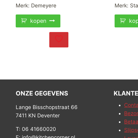
w
Merk:
Demeyere
Merk:
St
€
kopen
ko
ONZE GEGEVENS
KLANTE
Conta
Lange Bisschopstraat 66
Bezor
7411 KN Deventer
Betaa
T: 06 41660020
Slijps
E: info@kitchencorner.nl