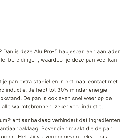
? Dan is deze Alu Pro-5 hapjespan een aanrader:
rlei bereidingen, waardoor je deze pan veel kan
 je pan extra stabiel en in optimaal contact met
op inductie. Je hebt tot 30% minder energie
ookstand. De pan is ook even snel weer op de
r alle warmtebronnen, zeker voor inductie.
um® antiaanbaklaag verhindert dat ingrediënten
 antiaanbaklaag. Bovendien maakt die de pan
komen. Het stijlvol vormgegeven deksel past