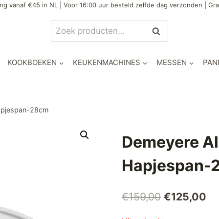
ng vanaf €45 in NL | Voor 16:00 uur besteld zelfde dag verzonden | Gra
Zoeken
Zoeken
naar:
KOOKBOEKEN
KEUKENMACHINES
MESSEN
PAN
Hapjespan-28cm
Demeyere Al
Hapjespan-
Oorspronke
Hu
€
159,00
€
125,00
prijs
pri