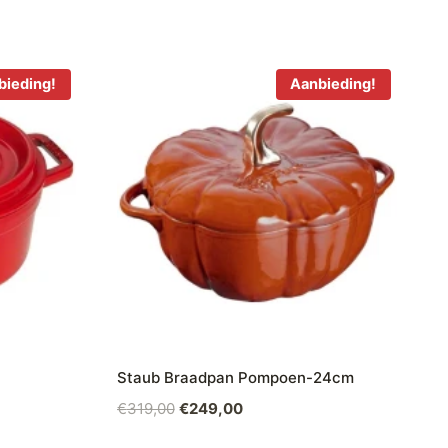
bieding!
Aanbieding!
Staub Braadpan Pompoen-24cm
Oorspronkelijke
Huidige
€
319,00
€
249,00
prijs
prijs