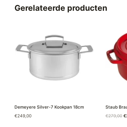
Gerelateerde producten
Demeyere Silver-7 Kookpan 18cm
Staub Bra
O
€
249,00
€
279,00
€
pr