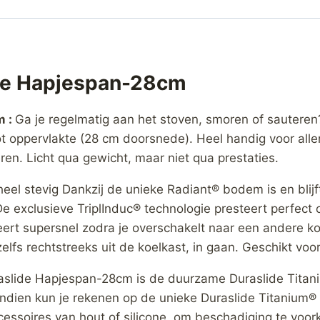
ide Hapjespan-28cm
m :
Ga je regelmatig aan het stoven, smoren of sauteren
t oppervlakte (28 cm doorsnede). Heel handig voor alle
en. Licht qua gewicht, maar niet qua prestaties.
el stevig Dankzij de unieke Radiant® bodem is en blijft
 exclusieve TriplInduc® technologie presteert perfect 
ert supersnel zodra je overschakelt naar een andere k
elfs rechtstreeks uit de koelkast, in gaan. Geschikt voo
slide Hapjespan-28cm is de duurzame Duraslide Titani
ndien kun je rekenen op de unieke Duraslide Titanium®
essoires van hout of silicone, om beschadiging te voor