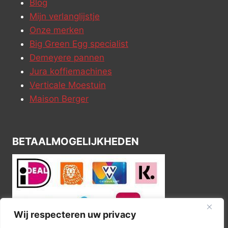
Blog
Mijn verlanglijstje
Onze merken
Big Green Egg specialist
Demeyere pannen
Jura koffiemachines
Verticale Moestuin
Maison Berger
BETAALMOGELIJKHEDEN
Wij respecteren uw privacy