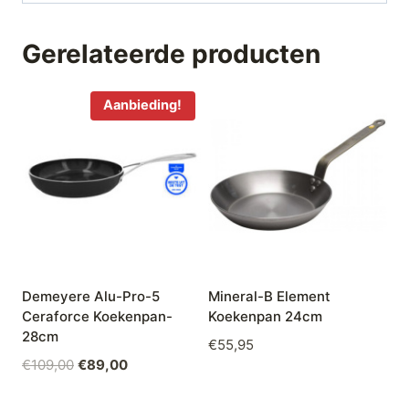
Gerelateerde producten
Aanbieding!
Demeyere Alu-Pro-5
Mineral-B Element
Ceraforce Koekenpan-
Koekenpan 24cm
28cm
€
55,95
Oorspronkelijke
Huidige
€
109,00
€
89,00
prijs
prijs
was:
is: