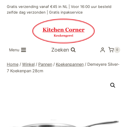
Doorgaan
Gratis verzending vanaf €45 in NL | Voor 16:00 uur besteld
naar
zelfde dag verzonden | Gratis inpakservice
inhoud
Zoeken
Menu
0
Home
/
Winkel
/
Pannen
/
Koekenpannen
/
Demeyere Silver-
7 Koekenpan 28cm