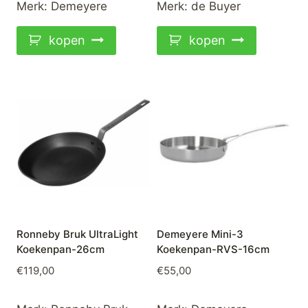
Merk:
Demeyere
Merk:
de Buyer
€109,00.
€89,00.
kopen
kopen
Ronneby Bruk UltraLight
Demeyere Mini-3
Koekenpan-26cm
Koekenpan-RVS-16cm
€
119,00
€
55,00