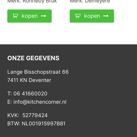
Merk:
Ronneby Bruk
Merk:
Demeyere
kopen
kopen
ONZE GEGEVENS
Lange Bisschopstraat 66
7411 KN Deventer
T: 06 41660020
E: info@kitchencorner.nl
KVK: 52779424
BTW: NL001915997B81