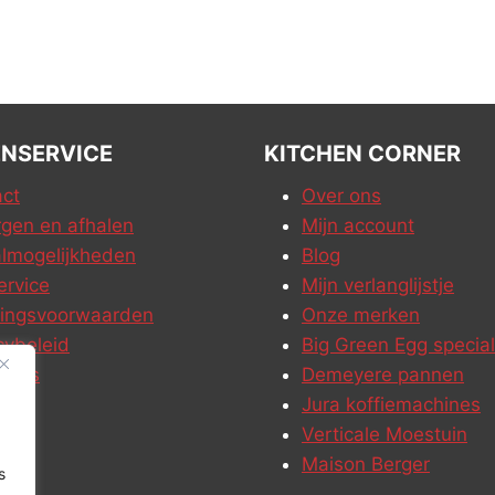
NSERVICE
KITCHEN CORNER
ct
Over ons
gen en afhalen
Mijn account
lmogelijkheden
Blog
ervice
Mijn verlanglijstje
ringsvoorwaarden
Onze merken
cybeleid
Big Green Egg special
ures
Demeyere pannen
Jura koffiemachines
Verticale Moestuin
Maison Berger
s