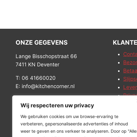
ONZE GEGEVENS
KLANTE
Conta
Lange Bisschopstraat 66
Bezor
7411 KN Deventer
Betaa
T: 06 41660020
Slijps
E: info@kitchencorner.nl
Leve
Priva
KVK: 52779424
Vacat
Wij respecteren uw privacy
BTW: NL001915997B81
We gebruiken cookies om uw browse-ervaring te
verbeteren, gepersonaliseerde advertenties of inhoud
weer te geven en ons verkeer te analyseren. Door op "Alle