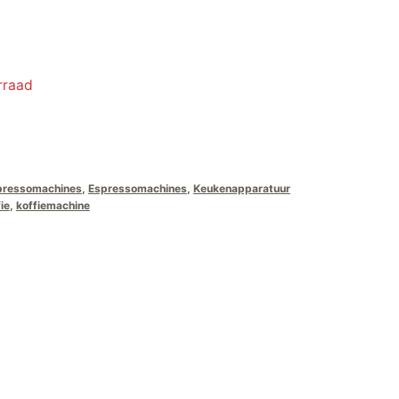
rraad
pressomachines
,
Espressomachines
,
Keukenapparatuur
ie
,
koffiemachine