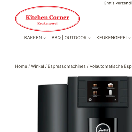
Doorgaan
Gratis verzendi
naar
inhoud
BAKKEN
BBQ | OUTDOOR
KEUKENGEREI
Home
/
Winkel
/
Espressomachines
/
Volautomatische Es