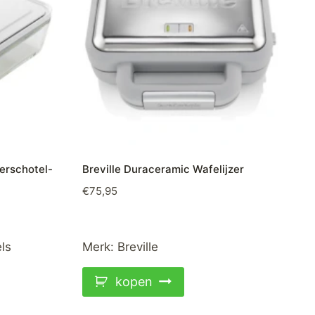
erschotel-
Breville Duraceramic Wafelijzer
€
75,95
ls
Merk:
Breville
kopen