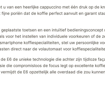
 u van een heerlijke cappuccino met één druk op de kn
fijne poriën dat de koffie perfect aanvult en garant st
aal geplaatste toetsen en een intuïtief bedieningsconc
s voor het instellen van individuele voorkeuren of de ze
martphone koffiespecialiteiten, stel uw persoonlijke voor
ten direct naar de volautomaat voor koffiespecialiteit
de E6 de unieke technologie die achter zijn tijdloze fa
e die compromisloos de focus legt op excellente koffie 
 vermijdt de E6 opzettelijk alle overdaad die zou kunnen