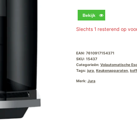
Bekijk
Slechts 1 resterend op voo
EAN:
7610917154371
SKU:
15437
Categorieën:
Volautomatische Es
Tags:
jura
,
Keukenapparaten
,
koff
Merk:
Jura