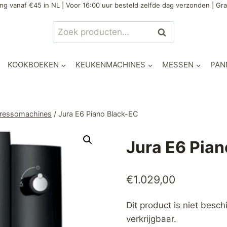
ng vanaf €45 in NL | Voor 16:00 uur besteld zelfde dag verzonden | Gra
Zoeken
Zoeken
naar:
KOOKBOEKEN
KEUKENMACHINES
MESSEN
PAN
pressomachines
/
Jura E6 Piano Black-EC
Jura E6 Pia
€
1.029,00
Dit product is niet besc
verkrijgbaar.