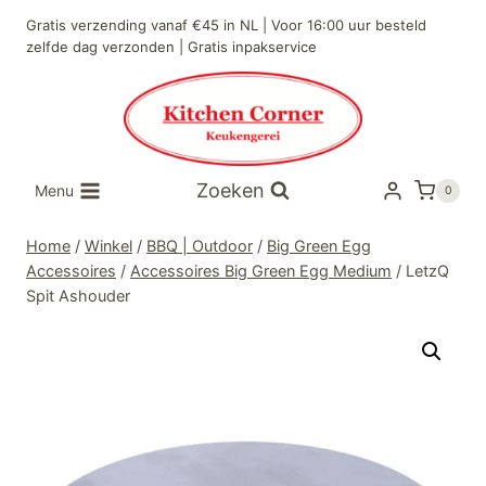
Doorgaan
Gratis verzending vanaf €45 in NL | Voor 16:00 uur besteld
naar
zelfde dag verzonden | Gratis inpakservice
inhoud
Zoeken
Menu
0
Home
/
Winkel
/
BBQ | Outdoor
/
Big Green Egg
Accessoires
/
Accessoires Big Green Egg Medium
/
LetzQ
Spit Ashouder