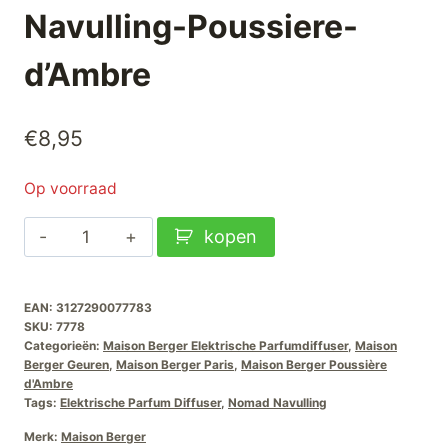
Navulling-Poussiere-
d’Ambre
€
8,95
Op voorraad
Maison
kopen
Berger
Elektrische
EAN:
3127290077783
Parfumdiffuser
SKU:
7778
Navulling-
Categorieën:
Maison Berger Elektrische Parfumdiffuser
,
Maison
Poussiere-
Berger Geuren
,
Maison Berger Paris
,
Maison Berger Poussière
d'Ambre
d'Ambre
Tags:
Elektrische Parfum Diffuser
,
Nomad Navulling
aantal
Merk:
Maison Berger