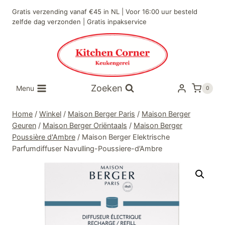
Doorgaan
Gratis verzending vanaf €45 in NL | Voor 16:00 uur besteld
naar
zelfde dag verzonden | Gratis inpakservice
inhoud
Zoeken
Menu
0
Home
/
Winkel
/
Maison Berger Paris
/
Maison Berger
Geuren
/
Maison Berger Oriëntaals
/
Maison Berger
Poussière d'Ambre
/
Maison Berger Elektrische
Parfumdiffuser Navulling-Poussiere-d’Ambre