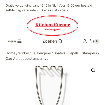
Doorgaan
Gratis verzending vanaf €45 in NL | Voor 16:00 uur besteld
naar
zelfde dag verzonden | Gratis inpakservice
inhoud
Zoeken
Menu
0
Home
/
Winkel
/
Keukengerei
/
Spatels | Lepels | Stampers
/
Oxo Aardappelstamper rvs