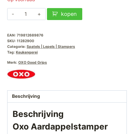
Oxo
kopen
Aardappelstamper
rvs
EAN:
719812689876
aantal
SKU:
11282900
Categorie:
Spatels | Lepels | Stampers
Tag:
Keukengerei
Merk:
OXO Good Grips
Beschrijving
Beschrijving
Oxo Aardappelstamper