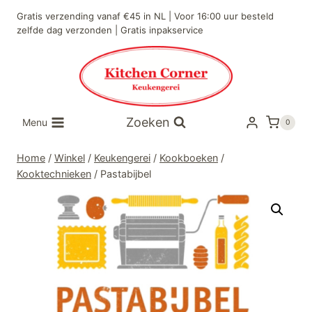
Doorgaan
Gratis verzending vanaf €45 in NL | Voor 16:00 uur besteld
naar
zelfde dag verzonden | Gratis inpakservice
inhoud
Zoeken
Menu
0
Home
/
Winkel
/
Keukengerei
/
Kookboeken
/
Kooktechnieken
/
Pastabijbel