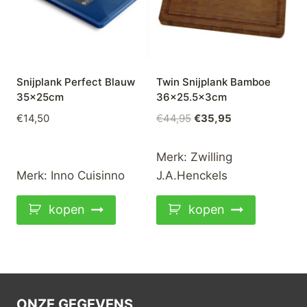
Snijplank Perfect Blauw
Twin Snijplank Bamboe
35x25cm
36×25.5x3cm
Oorspronkelijke
Huidige
€
14,50
€
44,95
€
35,95
prijs
prijs
was:
is:
Merk:
Zwilling
€44,95.
€35,95.
Merk:
Inno Cuisinno
J.A.Henckels
kopen
kopen
ONZE GEGEVENS