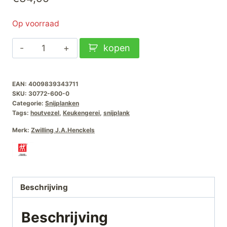
Op voorraad
Zwilling
kopen
Snijplank
Fiberwood-
EAN:
4009839343711
Klein
SKU:
30772-600-0
30x23cm
Categorie:
Snijplanken
aantal
Tags:
houtvezel
,
Keukengerei
,
snijplank
Merk:
Zwilling J.A.Henckels
Beschrijving
Beschrijving