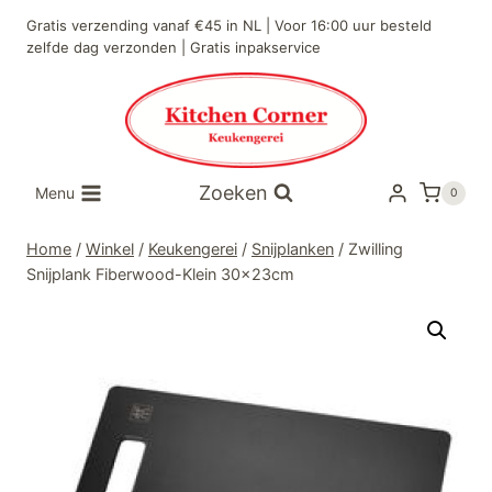
Doorgaan
Gratis verzending vanaf €45 in NL | Voor 16:00 uur besteld
naar
zelfde dag verzonden | Gratis inpakservice
inhoud
Zoeken
Menu
0
Home
/
Winkel
/
Keukengerei
/
Snijplanken
/
Zwilling
Snijplank Fiberwood-Klein 30x23cm