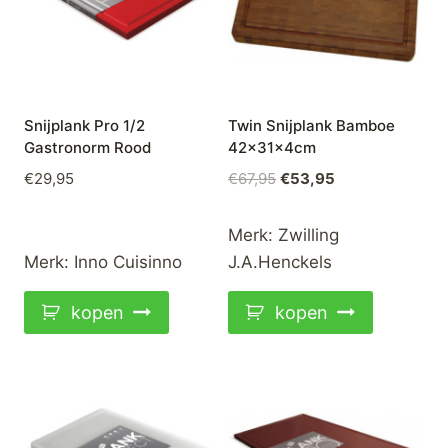
Snijplank Pro 1/2
Twin Snijplank Bamboe
Gastronorm Rood
42x31x4cm
Oorspronkelijke
Huidige
€
29,95
€
67,95
€
53,95
prijs
prijs
was:
is:
Merk:
Zwilling
€67,95.
€53,95.
Merk:
Inno Cuisinno
J.A.Henckels
kopen
kopen