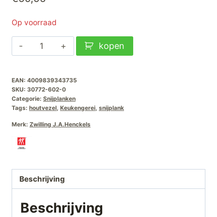
Op voorraad
Zwilling
kopen
Snijplank
Fiberwood-
EAN:
4009839343735
Groot
SKU:
30772-602-0
45x33cm
Categorie:
Snijplanken
aantal
Tags:
houtvezel
,
Keukengerei
,
snijplank
Merk:
Zwilling J.A.Henckels
Beschrijving
Beschrijving