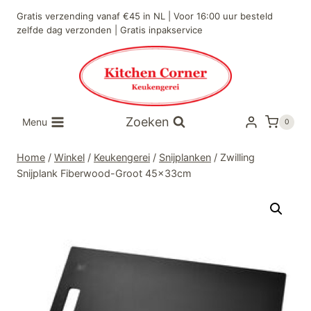
Doorgaan
Gratis verzending vanaf €45 in NL | Voor 16:00 uur besteld
naar
zelfde dag verzonden | Gratis inpakservice
inhoud
Zoeken
Menu
0
Home
/
Winkel
/
Keukengerei
/
Snijplanken
/
Zwilling
Snijplank Fiberwood-Groot 45x33cm