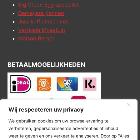
Big Green Egg specialist
Demeyere pannen
Jura koffiemachines
Verticale Moestuin
Maison Berger
BETAALMOGELIJKHEDEN
Wij respecteren uw privacy
We gebruiken cookies om uw browse-ervaring te
verbeteren, gepersonaliseerde advertenties of inhoud
weer te geven en ons verkeer te analyseren. Door op "Alles