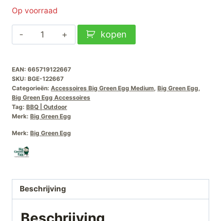
Op voorraad
Big
kopen
Green
Egg
EAN:
665719122667
Fire-
SKU:
BGE-122667
Bowl-
Categorieën:
Accessoires Big Green Egg Medium
,
Big Green Egg
,
M
Big Green Egg Accessoires
Tag:
BBQ | Outdoor
aantal
Merk:
Big Green Egg
Merk:
Big Green Egg
Beschrijving
Beschrijving