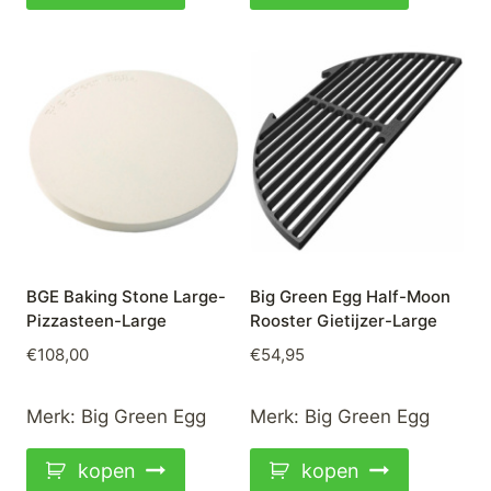
BGE Baking Stone Large-
Big Green Egg Half-Moon
Pizzasteen-Large
Rooster Gietijzer-Large
€
108,00
€
54,95
Merk:
Big Green Egg
Merk:
Big Green Egg
kopen
kopen