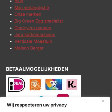
Blog
Mijn verlanglijstje
Onze merken
Big Green Egg specialist
Demeyere pannen
Jura koffiemachines
Verticale Moestuin
Maison Berger
BETAALMOGELIJKHEDEN
Wij respecteren uw privacy