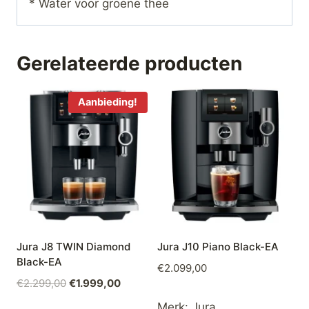
* Water voor groene thee
Gerelateerde producten
Aanbieding!
Jura J8 TWIN Diamond
Jura J10 Piano Black-EA
Black-EA
€
2.099,00
Oorspronkelijke
Huidige
€
2.299,00
€
1.999,00
prijs
prijs
Merk:
Jura