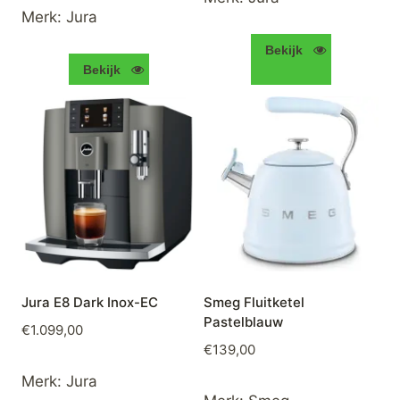
was:
is:
Merk:
Jura
€2.299,00.
€1.999,00.
Bekijk
Bekijk
Jura E8 Dark Inox-EC
Smeg Fluitketel
Pastelblauw
€
1.099,00
€
139,00
Merk:
Jura