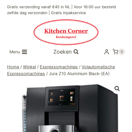
Doorgaan
Gratis verzending vanaf €45 in NL | Voor 16:00 uur besteld
naar
zelfde dag verzonden | Gratis inpakservice
inhoud
Zoeken
Menu
0
Home
/
Winkel
/
Espressomachines
/
Volautomatische
Espressomachines
/
Jura Z10 Aluminium Black-(EA)