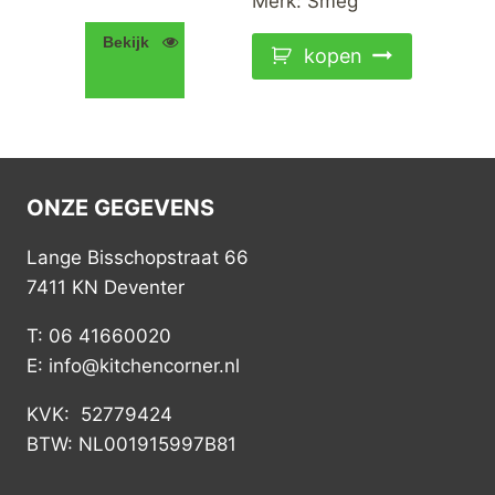
Merk:
Smeg
Bekijk
kopen
ONZE GEGEVENS
Lange Bisschopstraat 66
7411 KN Deventer
T: 06 41660020
E: info@kitchencorner.nl
KVK: 52779424
BTW: NL001915997B81