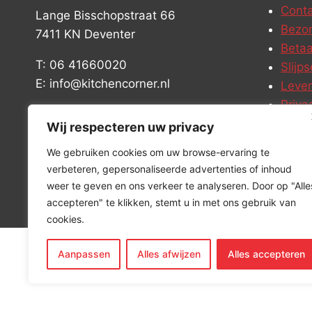
Conta
Lange Bisschopstraat 66
Bezor
7411 KN Deventer
Betaa
T: 06 41660020
Slijps
E: info@kitchencorner.nl
Leve
Priva
KVK: 52779424
Vacat
Wij respecteren uw privacy
BTW: NL001915997B81
We gebruiken cookies om uw browse-ervaring te
verbeteren, gepersonaliseerde advertenties of inhoud
weer te geven en ons verkeer te analyseren. Door op "Alle
accepteren" te klikken, stemt u in met ons gebruik van
cookies.
Aanpassen
Alles afwijzen
Alles accepteren