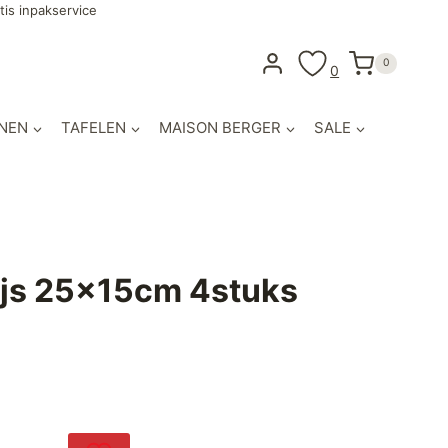
tis inpakservice
0
0
NEN
TAFELEN
MAISON BERGER
SALE
ijs 25x15cm 4stuks