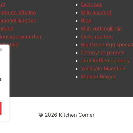
ct
Over ons
gen en afhalen
Mijn account
lmogelijkheden
Blog
ervice
Mijn verlanglijstje
ringsvoorwaarden
Onze merken
cybeleid
Big Green Egg special
ures
Demeyere pannen
Jura koffiemachines
Verticale Moestuin
Maison Berger
s
© 2026 Kitchen Corner