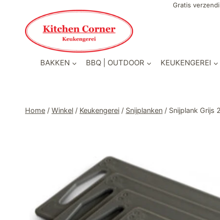
Doorgaan
Gratis verzendi
naar
inhoud
BAKKEN
BBQ | OUTDOOR
KEUKENGEREI
Home
/
Winkel
/
Keukengerei
/
Snijplanken
/
Snijplank Grij