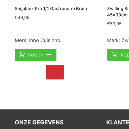
Snijplank Pro 1/1 Gastronorm Bruin
Zwilling S
45x33cm
€
49,95
€
59,95
Merk:
Inno Cuisinno
Merk:
Zwi
kopen
ko
ONZE GEGEVENS
KLANTE