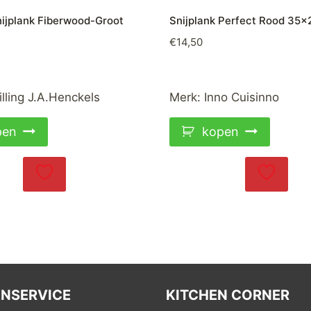
nijplank Fiberwood-Groot
Snijplank Perfect Rood 35
€
14,50
lling J.A.Henckels
Merk:
Inno Cuisinno
pen
kopen
NSERVICE
KITCHEN CORNER